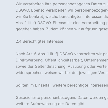
Wir verarbeiten Ihre personenbezogenen Daten zur E
Wenn du
diese
DSGVO. Ebenso verarbeiten wir personenbezogene 
Cookies
wir Sie konkret, welche berechtigten Interessen di
ablehnst,
Abs. 1 lit. f) DSGVO. Ebenso ist eine Verarbeitung
verschwinden
einige
gegeben haben. Zudem können wir aufgrund gesetzli
Funktionen
von der
2.4 Berechtigtes Interesse
Website.
Nach Art. 6 Abs. 1 lit. f) DSGVO verarbeiten wir 
Marketing
Direktwerbung, Öffentlichkeitsarbeit, Unternehm
Indem du uns dein
sowie der Geltendmachung, Ausübung oder Verteidi
Interessen und
widersprechen, weisen wir bei der jeweiligen Verar
dein Verhalten
beim Besuch
unserer Website
Sollten im Einzelfall weitere berechtigte Interesse
mitteilst, erhöhst
du die
Gespeicherte personenbezogene Daten werden gelö
Wahrscheinlichkeit,
personalisierte
weitere Aufbewahrung der Daten gibt.
Inhalte und