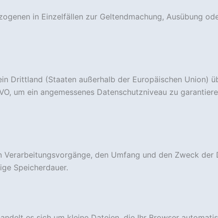
zogenen in Einzelfällen zur Geltendmachung, Ausübung od
n Drittland (Staaten außerhalb der Europäischen Union) üb
O, um ein angemessenes Datenschutzniveau zu garantieren. 
en Verarbeitungsvorgänge, den Umfang und den Zweck der D
ilige Speicherdauer.
handelt es sich um kleine Dateien, die Ihr Browser automatis